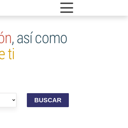
ión
, así como
 ti
BUSCAR