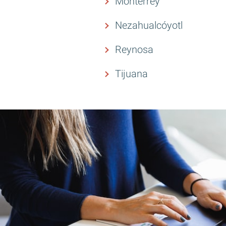
Monterrey
Nezahualcóyotl
Reynosa
Tijuana