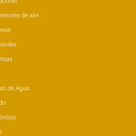
nadores
esores de aire
onos
óviles
risas
as de Agua
do
ónicos
e