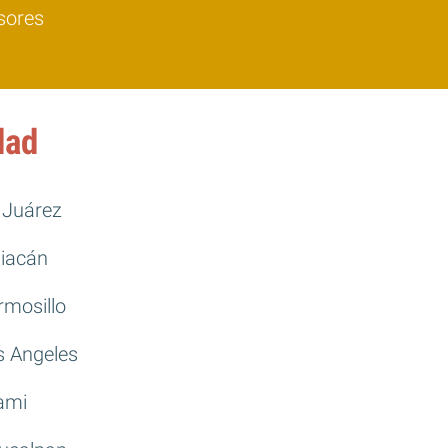
sores
dad
 Juárez
liacán
rmosillo
s Angeles
ami