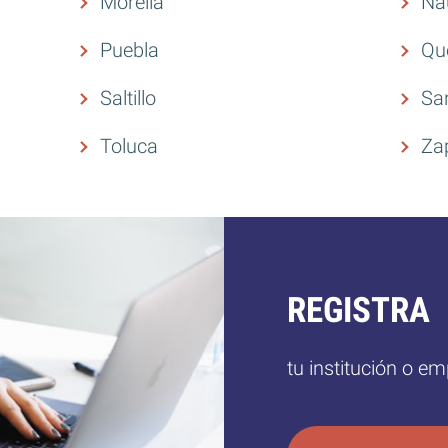
Morelia
Na
Puebla
Qu
Saltillo
San
Toluca
Za
REGISTRA
tu institución o e