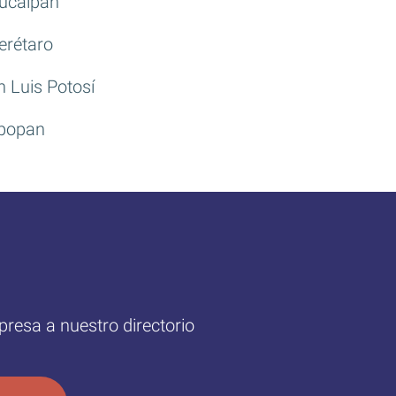
ucalpan
erétaro
 Luis Potosí
popan
mpresa a nuestro directorio