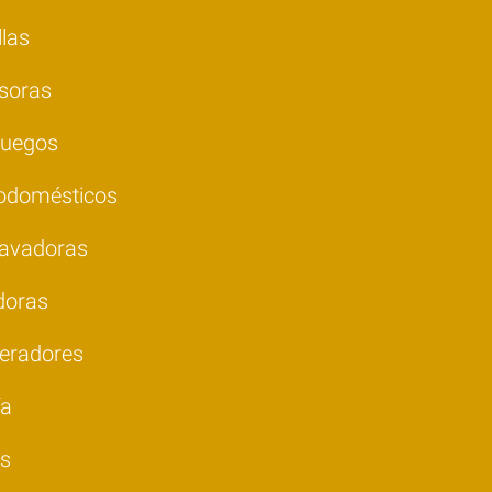
las
soras
juegos
rodomésticos
lavadoras
doras
geradores
ía
es