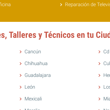
ficina
Reparación de Televi
, Talleres y Técnicos en tu Ciu
Cancún
Cd
Chihuahua
Cu
Guadalajara
He
León
Lo
Mexicali
Mi