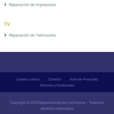
Reparación de Impresoras
TV
Reparación de Televisores
Quiénes somos
Contacto
Aviso de Privacidad
Términos y Condiciones
Copyright © 2024 ReparaciónDe por
LaComuna
– Todos los
derechos reservados