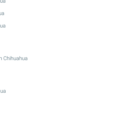
hua
ua
hua
en Chihuahua
hua