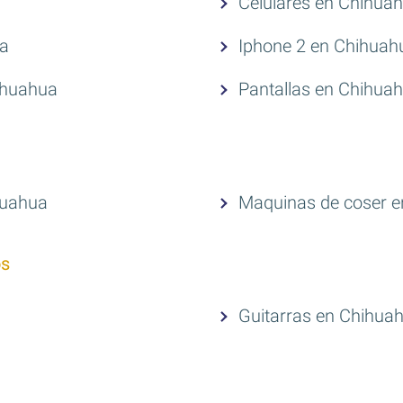
Celulares en Chihua
ua
Iphone 2 en Chihuah
hihuahua
Pantallas en Chihua
huahua
Maquinas de coser 
os
Guitarras en Chihua