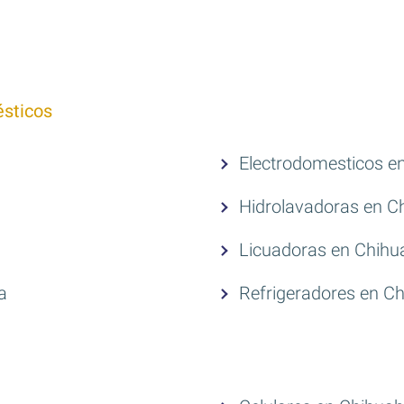
sticos
Electrodomesticos e
Hidrolavadoras en C
Licuadoras en Chih
a
Refrigeradores en C