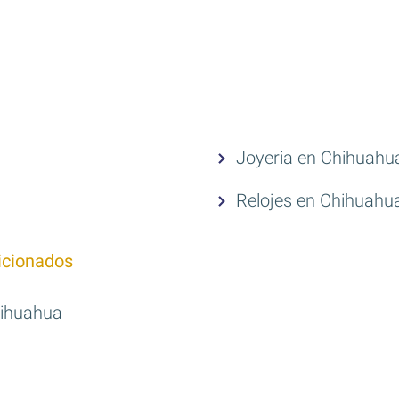
Joyeria en Chihuahu
Relojes en Chihuahu
icionados
hihuahua