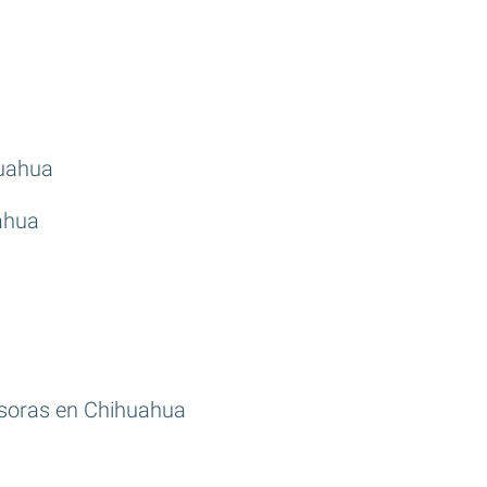
a
huahua
ahua
soras en Chihuahua