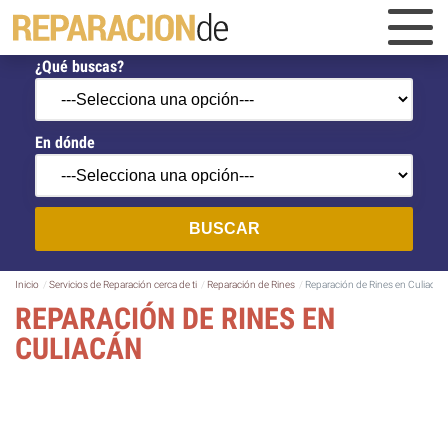
¿Qué buscas?
En dónde
BUSCAR
Inicio
Servicios de Reparación cerca de ti
Reparación de Rines
Reparación de Rines en Culiacán
REPARACIÓN DE RINES EN
CULIACÁN