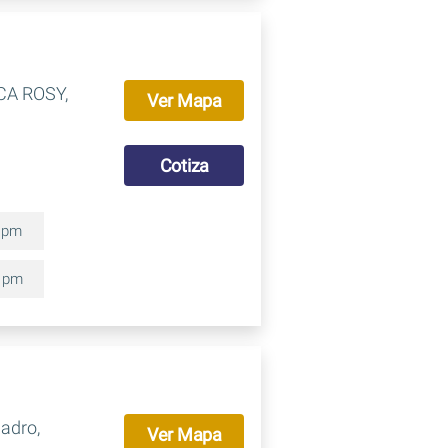
CA ROSY,
Ver Mapa
Cotiza
0 pm
0 pm
uadro,
Ver Mapa