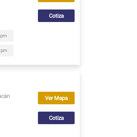
Cotiza
0 pm
0 pm
acán
Ver Mapa
Cotiza