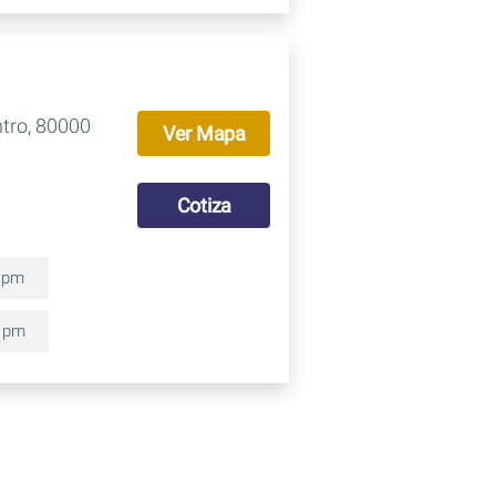
ntro, 80000
Ver Mapa
Cotiza
0 pm
0 pm