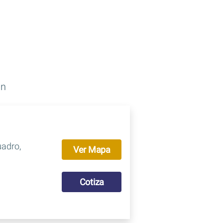
án
uadro,
Ver Mapa
Cotiza