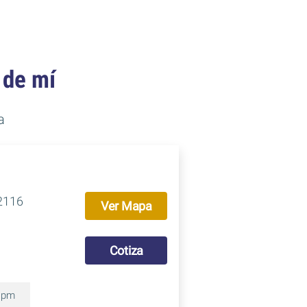
 de mí
a
22116
Ver Mapa
Cotiza
0 pm