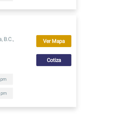
 B.C.,
Ver Mapa
Cotiza
0 pm
0 pm