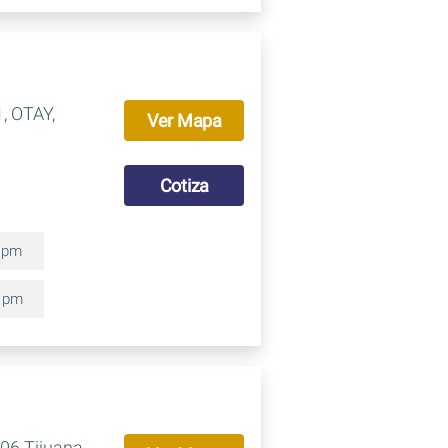
, OTAY,
Ver Mapa
Cotiza
0 pm
0 pm
06 Tijuana,