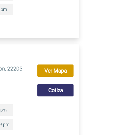
0 pm
ión, 22205
Ver Mapa
Cotiza
9 pm
59 pm