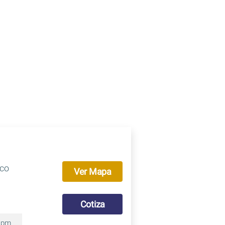
ico
Ver Mapa
Cotiza
0 pm