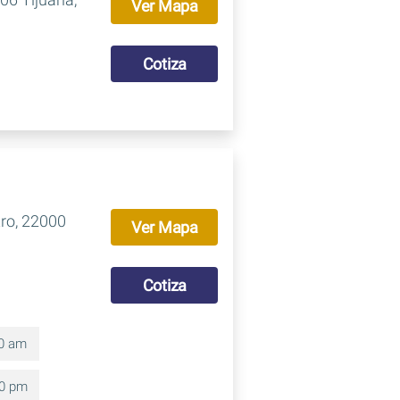
Ver Mapa
Cotiza
ro, 22000
Ver Mapa
Cotiza
00 am
00 pm