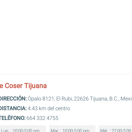
e Coser Tijuana
DIRECCIÓN:
Ópalo 8121, El Rubi, 22626 Tijuana, B.C., Mex
DISTANCIA:
4.43 km del centro
TELÉFONO:
664 332 4755
Lun. : 10:00-5:00 pm
Mar. : 10:00-5:00 pm
Mié. : 22:00-5:0