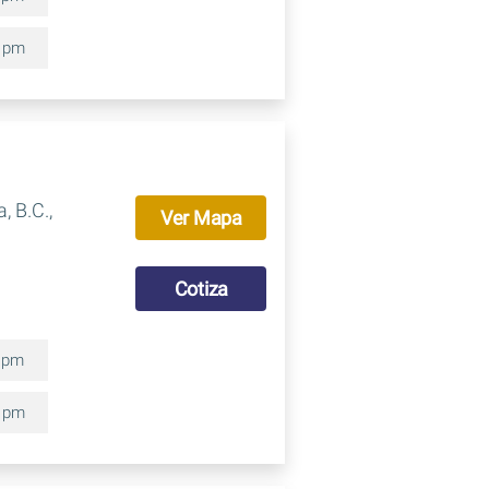
0 pm
, B.C.,
Ver Mapa
Cotiza
0 pm
0 pm