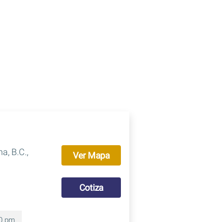
a, B.C.,
Ver Mapa
Cotiza
00 pm