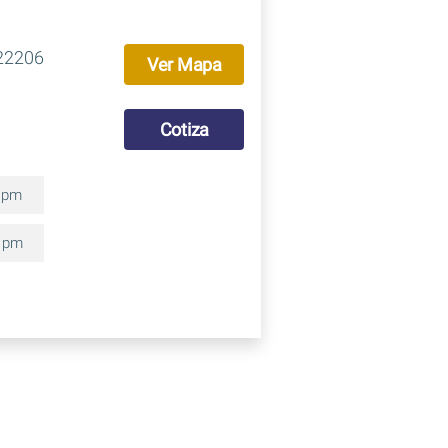
 22206
Ver Mapa
Cotiza
0 pm
0 pm