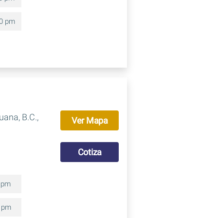
00 pm
uana, B.C.,
Ver Mapa
Cotiza
0 pm
0 pm