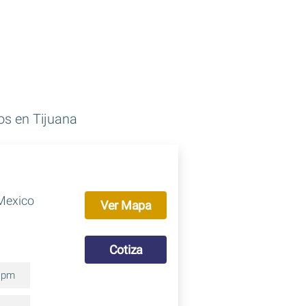
cos en Tijuana
 Mexico
Ver Mapa
Cotiza
0 pm