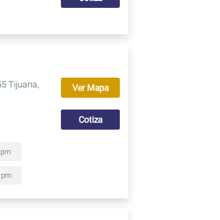
5 Tijuana,
Ver Mapa
Cotiza
0 pm
0 pm