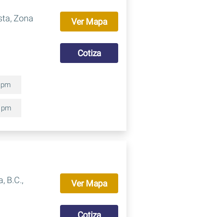
sta, Zona
Ver Mapa
Cotiza
0 pm
0 pm
, B.C.,
Ver Mapa
Cotiza