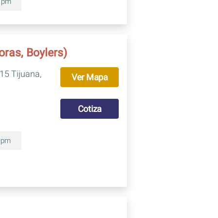
0 pm
oras, Boylers)
15 Tijuana,
Ver Mapa
Cotiza
0 pm