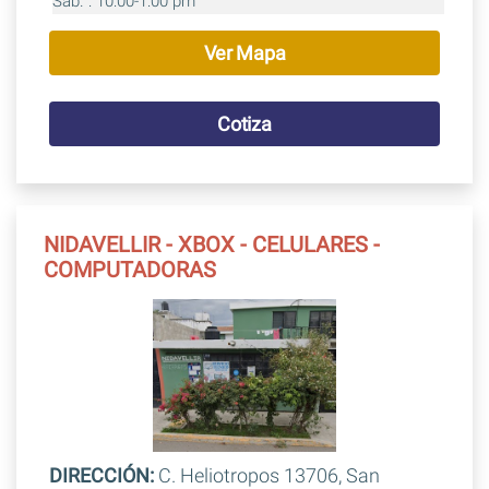
Sab. : 10:00-1:00 pm
Ver Mapa
Cotiza
NIDAVELLIR - XBOX - CELULARES -
COMPUTADORAS
DIRECCIÓN:
C. Heliotropos 13706, San